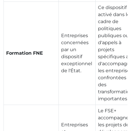
Ce dispositif e
activé dans le
cadre de
politiques
Entreprises
publiques ou
concernées
d'appels à
par un
projets
Formation FNE
dispositif
spécifiques af
exceptionnel
d'accompagn
de l'État.
les entreprise
confrontées à
des
transformatio
importantes.
Le FSE+
accompagne
Entreprises
les projets de