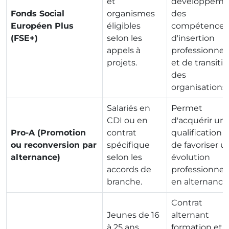
et
développeme
Fonds Social
organismes
des
Européen Plus
éligibles
compétences
(FSE+)
selon les
d'insertion
appels à
professionnel
projets.
et de transiti
des
organisations.
Salariés en
Permet
CDI ou en
d'acquérir un
Pro-A (Promotion
contrat
qualification 
ou reconversion par
spécifique
de favoriser u
alternance)
selon les
évolution
accords de
professionnel
branche.
en alternance
Contrat
Jeunes de 16
alternant
à 25 ans,
formation et