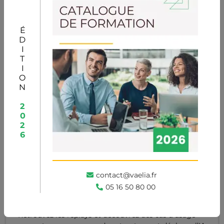
Lire l'article
ÉDITION
2026
Le 13/05/2026
Semaine de l'IA Vaelia : des
webinaires pour passer à l'action
contact@vaelia.fr
05 16 50 80 00
Du 21 au 24 avril, Vaelia a proposé des webinaires
dédiés à l’intelligence artificielle en entreprise.
Retrouvez les replays et découvrez des cas d’usage