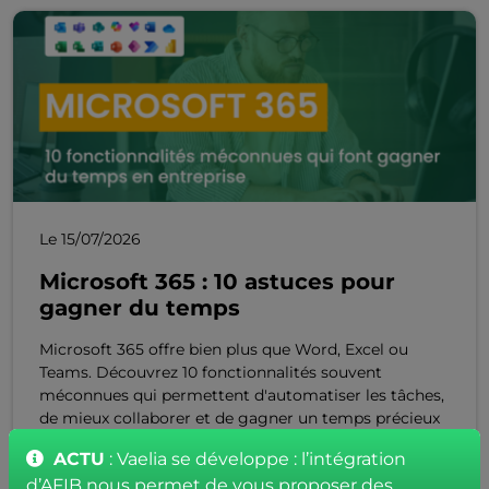
Le 15/07/2026
Microsoft 365 : 10 astuces pour
gagner du temps
Microsoft 365 offre bien plus que Word, Excel ou
Teams. Découvrez 10 fonctionnalités souvent
méconnues qui permettent d'automatiser les tâches,
de mieux collaborer et de gagner un temps précieux
au quotidien en entreprise.
ACTU
: Vaelia se développe : l’intégration
Lire l'article
d’AFIB nous permet de vous proposer des