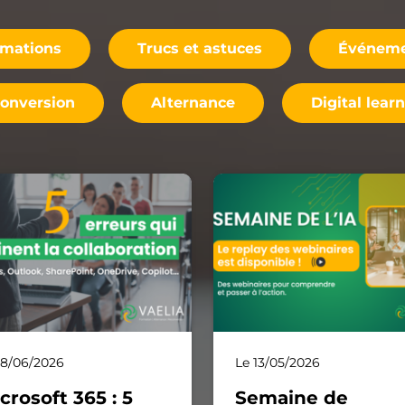
rmations
Trucs et astuces
Événem
onversion
Alternance
Digital lear
18/06/2026
Le 13/05/2026
crosoft 365 : 5
Semaine de