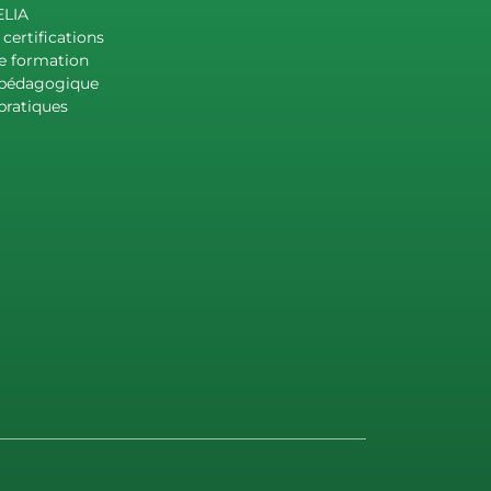
ELIA
certifications
e formation
 pédagogique
pratiques