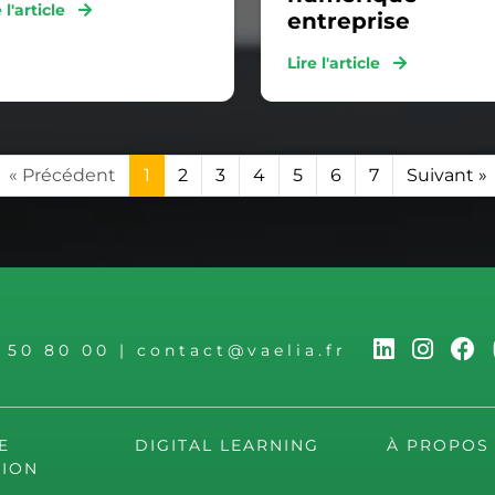
e l'article
entreprise
Lire l'article
« Précédent
1
2
3
4
5
6
7
Suivant »
6 50 80 00
|
contact@vaelia.fr
E
DIGITAL LEARNING
À PROPOS
ION