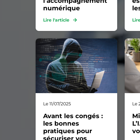
l'accompagnement
es
numérique
le
Lire l'article
Lir
Le 11/07/2025
Le 
Avant les congés :
Mi
les bonnes
L’
pratiques pour
vo
sécuriser vos