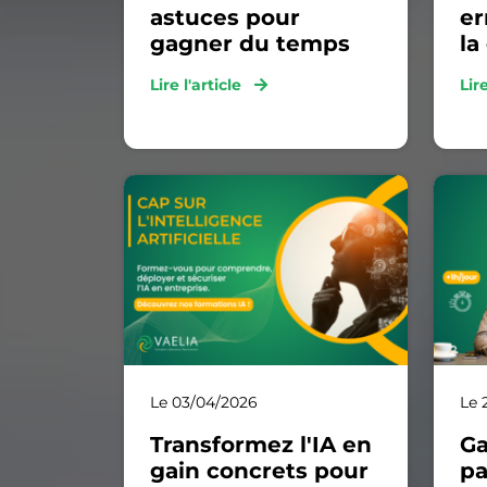
astuces pour
er
gagner du temps
la
Lire l'article
Lir
Le 03/04/2026
Le 
Transformez l'IA en
Ga
gain concrets pour
pa