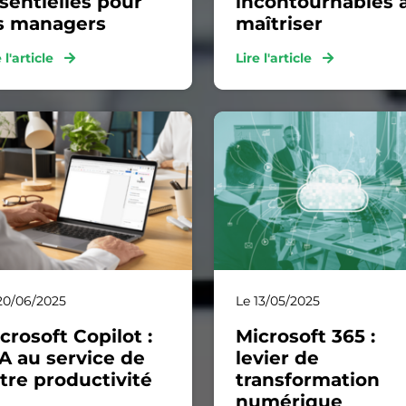
sentielles pour
incontournables 
s managers
maîtriser
e l'article
Lire l'article
20/06/2025
Le 13/05/2025
crosoft Copilot :
Microsoft 365 :
IA au service de
levier de
tre productivité
transformation
numérique