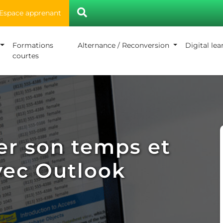
Espace apprenant
Formations
Alternance / Reconversion
Digital le
courtes
er son temps et
avec Outlook