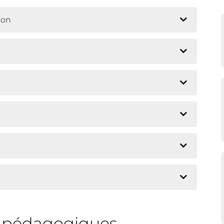
ion
s pédagogiques