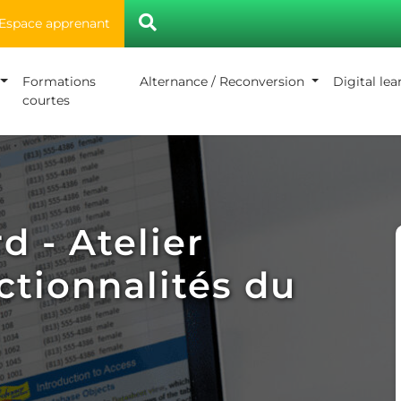
Espace apprenant
Formations
Alternance / Reconversion
Digital le
courtes
 - Atelier
nctionnalités du