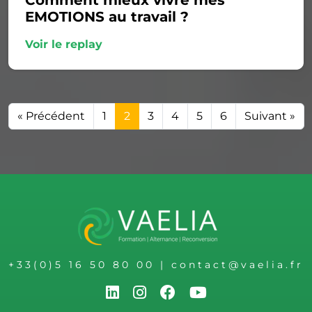
Comment mieux vivre mes
EMOTIONS au travail ?
Voir le replay
« Précédent
1
2
3
4
5
6
Suivant »
+33(0)5 16 50 80 00
|
contact@vaelia.fr