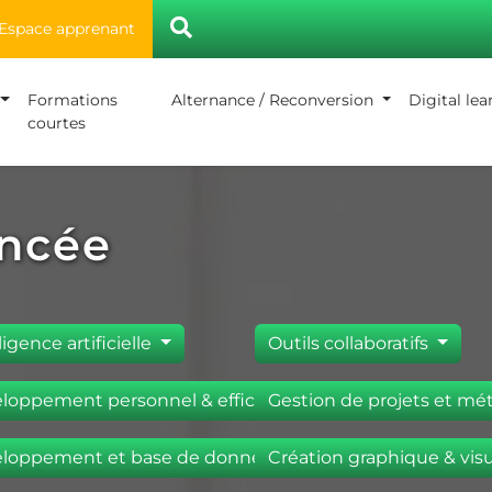
Espace apprenant
Formations
Alternance / Reconversion
Digital le
courtes
ncée
ligence artificielle
Outils collaboratifs
loppement personnel & efficacité pro.
Gestion de projets et m
loppement et base de données
Création graphique & vis