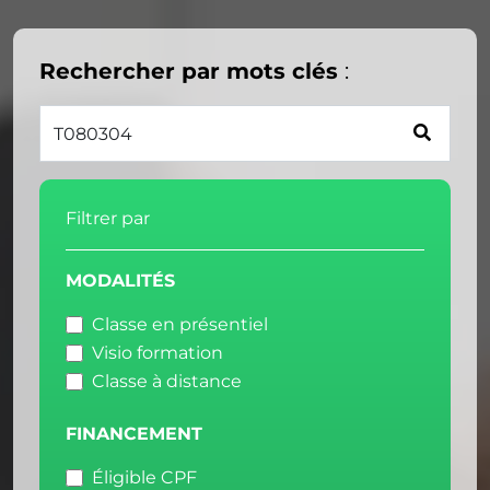
Rechercher par mots clés
:
Filtrer par
MODALITÉS
Classe en présentiel
Visio formation
Classe à distance
FINANCEMENT
Éligible CPF