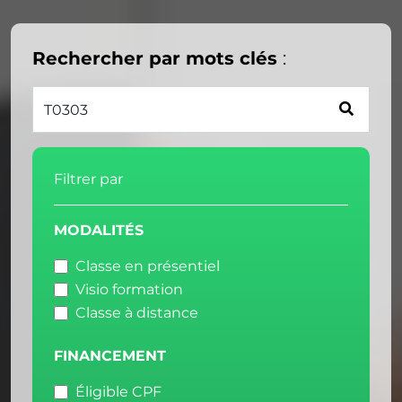
Rechercher par mots clés
:
Filtrer par
MODALITÉS
Classe en présentiel
Visio formation
Classe à distance
FINANCEMENT
Éligible CPF