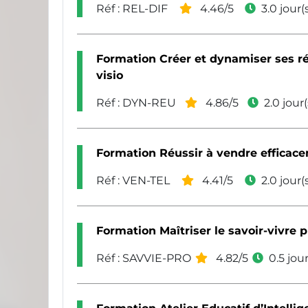
Réf : REL-DIF
4.46/5
3.0 jour(
Formation Créer et dynamiser ses ré
visio
Réf : DYN-REU
4.86/5
2.0 jour(
Formation Réussir à vendre efficac
Réf : VEN-TEL
4.41/5
2.0 jour(
Formation Maîtriser le savoir-vivre 
Réf : SAVVIE-PRO
4.82/5
0.5 jour