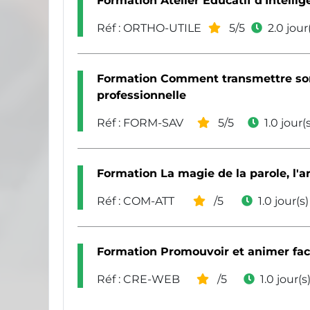
Formation Atelier Educatif d’Intelli
Réf : ORTHO-UTILE
5/5
2.0 jour
Formation Comment transmettre son 
professionnelle
Réf : FORM-SAV
5/5
1.0 jour(
Formation La magie de la parole, l'ar
Réf : COM-ATT
/5
1.0 jour(s)
Formation Promouvoir et animer fa
Réf : CRE-WEB
/5
1.0 jour(s