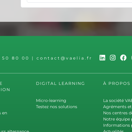
6 50 80 00
|
contact@vaelia.fr
E
DIGITAL LEARNING
À PROPOS
ION
Micro-learning
La société VA
Testez nos solutions
Agréments et 
s en
Nos centres d
Notre équipe
Informations 
urs alternance
Actualités