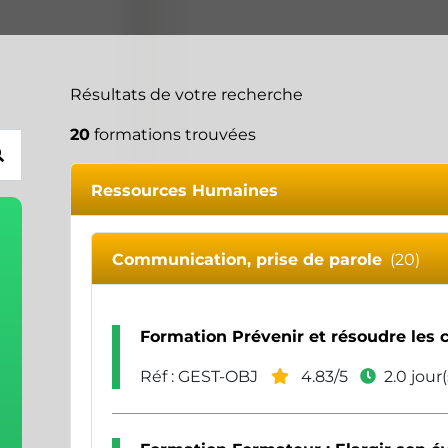
Résultats de votre recherche
20
formations trouvées
Ressources Humaines
Communication, prise de parole
(20)
Formation Prévenir et résoudre les co
Réf : GEST-OBJ
4.83/5
2.0 jour(