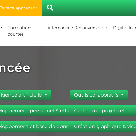
Espace apprenant
Formations
Alternance / Reconversion
Digital le
courtes
ncée
ligence artificielle
Outils collaboratifs
loppement personnel & efficacité pro.
Gestion de projets et m
loppement et base de données
Création graphique & vis